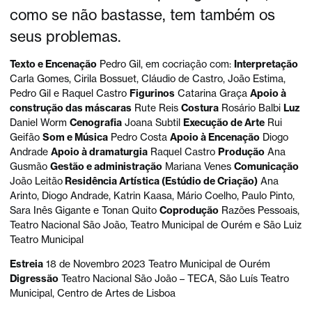
como se não bastasse, tem também os
seus problemas.
Texto e Encenação
Pedro Gil, em cocriação com:
Interpretação
Carla Gomes, Cirila Bossuet, Cláudio de Castro, João Estima,
Pedro Gil e Raquel Castro
Figurinos
Catarina Graça
Apoio à
construção das máscaras
Rute Reis
Costura
Rosário Balbi
Luz
Daniel Worm
Cenografia
Joana Subtil
Execução de Arte
Rui
Geifão
Som e Música
Pedro Costa
Apoio à Encenação
Diogo
Andrade
Apoio à dramaturgia
Raquel Castro
Produção
Ana
Gusmão
Gestão e administração
Mariana Venes
Comunicação
João Leitão
Residência Artística (Estúdio de Criação)
Ana
Arinto, Diogo Andrade, Katrin Kaasa, Mário Coelho, Paulo Pinto,
Sara Inês Gigante e Tonan Quito
Coprodução
Razões Pessoais,
Teatro Nacional São João, Teatro Municipal de Ourém e São Luiz
Teatro Municipal
Estreia
18 de Novembro 2023 Teatro Municipal de Ourém
Digressão
Teatro Nacional São João – TECA, São Luís Teatro
Municipal, Centro de Artes de Lisboa